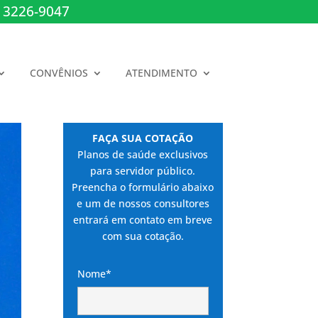
 3226-9047
CONVÊNIOS
ATENDIMENTO
FAÇA SUA COTAÇÃO
Planos de saúde exclusivos
para servidor público.
Preencha o formulário abaixo
e um de nossos consultores
entrará em contato em breve
com sua cotação.
Nome*