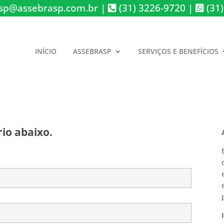
sp@assebrasp.com.br
|
(31) 3226-9720
|
(31)
INÍCIO
ASSEBRASP
SERVIÇOS E BENEFÍCIOS
io abaixo.