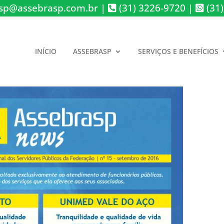
sp@assebrasp.com.br
|
(31) 3226-9720
|
(31)
INÍCIO
ASSEBRASP
SERVIÇOS E BENEFÍCIOS