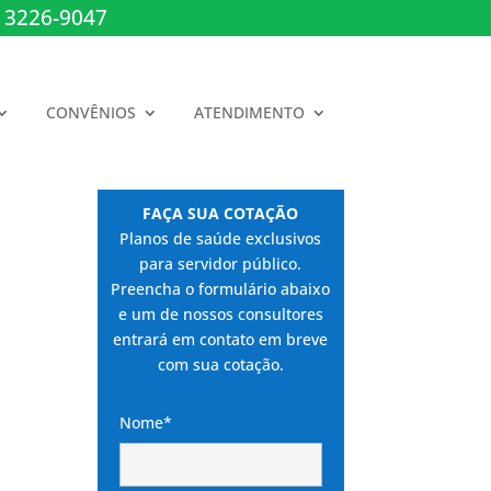
 3226-9047
CONVÊNIOS
ATENDIMENTO
FAÇA SUA COTAÇÃO
Planos de saúde exclusivos
para servidor público.
Preencha o formulário abaixo
e um de nossos consultores
entrará em contato em breve
com sua cotação.
Nome*