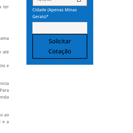
a ter
Cidade (Apenas Minas
Gerais)*
grama
Solicitar
Cotação
e até
Alternative:
tos e
ência
 Para
renda
so ao
l e a