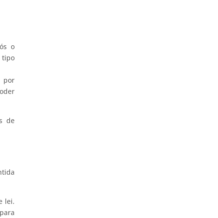
pós o
 tipo
 por
Poder
s de
ntida
 lei.
 para