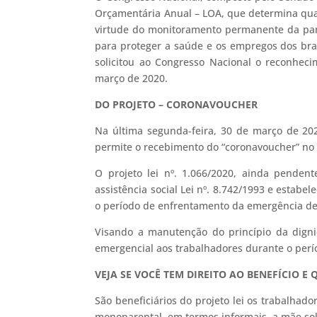
Orçamentária Anual – LOA, que determina quai
virtude do monitoramento permanente da pan
para proteger a saúde e os empregos dos bra
solicitou ao Congresso Nacional o reconhec
março de 2020.
DO PROJETO – CORONAVOUCHER
Na última segunda-feira, 30 de março de 202
permite o recebimento do “coronavoucher” no v
O projeto lei nº. 1.066/2020, ainda pendent
assistência social Lei nº. 8.742/1993 e estab
o período de enfrentamento da emergência de
Visando a manutenção do princípio da digni
emergencial aos trabalhadores durante o perío
VEJA SE VOCÊ TEM DIREITO AO BENEFÍCIO E 
São beneficiários do projeto lei os trabalha
monoparental, em termos informais, a mãe sol