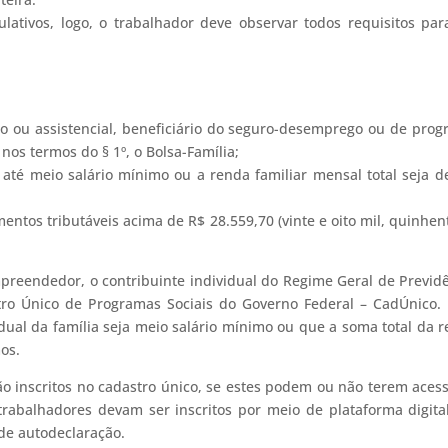
lativos, logo, o trabalhador deve observar todos requisitos par
iário ou assistencial, beneficiário do seguro-desemprego ou de pro
nos termos do § 1º, o Bolsa-Família;
 até meio salário mínimo ou a renda familiar mensal total seja d
entos tributáveis acima de R$ 28.559,70 (vinte e oito mil, quinhen
preendedor, o contribuinte individual do Regime Geral de Previd
tro Único de Programas Sociais do Governo Federal – CadÚnico.
dual da família seja meio salário mínimo ou que a soma total da 
mos.
o inscritos no cadastro único, se estes podem ou não terem aces
 trabalhadores devam ser inscritos por meio de plataforma digita
de autodeclaração.