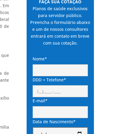
FAÇA SUA COTAÇÃO
s. Em
Planos de saúde exclusivos
licos
para servidor público.
deral
Preencha o formulário abaixo
20 de
e um de nossos consultores
entrará em contato em breve
com sua cotação.
0 que
Nome*
ca de
DDD + Telefone*
rante
xílio
E-mail*
Data de Nascimento*
mília