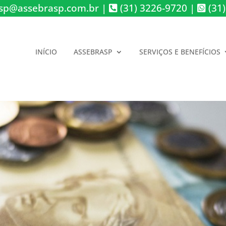
sp@assebrasp.com.br
|
(31) 3226-9720
|
(31)
INÍCIO
ASSEBRASP
SERVIÇOS E BENEFÍCIOS