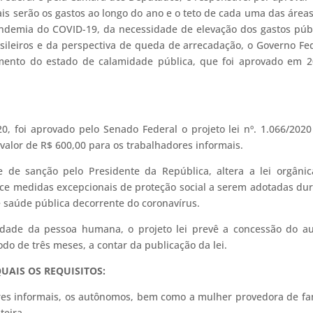
s serão os gastos ao longo do ano e o teto de cada uma das área
demia do COVID-19, da necessidade de elevação dos gastos púb
sileiros e da perspectiva de queda de arrecadação, o Governo Fe
imento do estado de calamidade pública, que foi aprovado em 
0, foi aprovado pelo Senado Federal o projeto lei nº. 1.066/202
alor de R$ 600,00 para os trabalhadores informais.
e de sanção pelo Presidente da República, altera a lei orgâni
elece medidas excepcionais de proteção social a serem adotadas du
 saúde pública decorrente do coronavírus.
dade da pessoa humana, o projeto lei prevê a concessão do au
do de três meses, a contar da publicação da lei.
QUAIS OS REQUISITOS:
dores informais, os autônomos, bem como a mulher provedora de fa
teira.