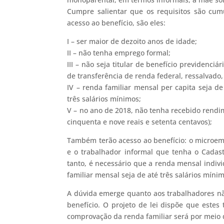
Cumpre salientar que os requisitos são cumu
acesso ao benefício, são eles:
I – ser maior de dezoito anos de idade;
II – não tenha emprego formal;
III – não seja titular de benefício previdenc
de transferência de renda federal, ressalvado, 
IV – renda familiar mensal per capita seja de
três salários mínimos;
V – no ano de 2018, não tenha recebido rendim
cinquenta e nove reais e setenta centavos);
Também terão acesso ao benefício: o microem
e o trabalhador informal que tenha o Cadas
tanto, é necessário que a renda mensal indivi
familiar mensal seja de até três salários míni
A dúvida emerge quanto aos trabalhadores nã
benefício. O projeto de lei dispõe que estes
comprovação da renda familiar será por meio 