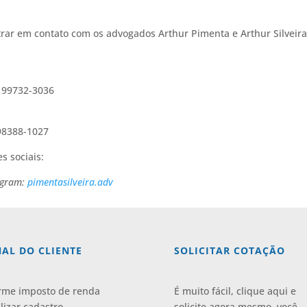
rar em contato com os advogados Arthur Pimenta e Arthur Silveira
) 99732-3036
 98388-1027
s sociais:
agram:
pimentasilveira.adv
AL DO CLIENTE
SOLICITAR COTAÇÃO
rme imposto de renda
É muito fácil, clique aqui e
lizar cadastro
solicite agora mesmo, você