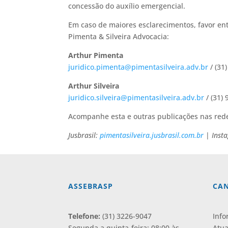
concessão do auxílio emergencial.
Em caso de maiores esclarecimentos, favor ent
Pimenta & Silveira Advocacia:
Arthur Pimenta
juridico.pimenta@pimentasilveira.adv.br
/ (31
Arthur Silveira
juridico.silveira@pimentasilveira.adv.br
/ (31)
Acompanhe esta e outras publicações nas rede
Jusbrasil:
pimentasilveira.jusbrasil.com.br
|
Inst
ASSEBRASP
CAN
Telefone:
(31) 3226-9047
Info
Segunda a quinta-feira: 08:00 às
Atua