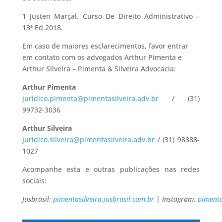
1 Justen Marçal, Curso De Direito Administrativo –
13ª Ed.2018.
Em caso de maiores esclarecimentos, favor entrar
em contato com os advogados Arthur Pimenta e
Arthur Silveira – Pimenta & Silveira Advocacia:
Arthur Pimenta
juridico.pimenta@pimentasilveira.adv.br
/ (31)
99732-3036
Arthur Silveira
juridico.silveira@pimentasilveira.adv.br
/ (31) 98388-
1027
Acompanhe esta e outras publicações nas redes
sociais:
Jusbrasil:
pimentasilveira.jusbrasil.com.br
|
Instagram:
pimenta