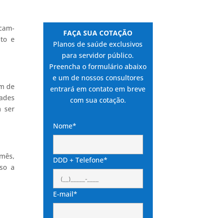
icam-
FAÇA SUA COTAÇÃO
ito e
Planos de saúde exclusivos
para servidor público.
Preencha o formulário abaixo
e um de nossos consultores
am de
entrará em contato em breve
dades
com sua cotação.
m ser
Nome*
 mês,
DDD + Telefone*
sso a
E-mail*