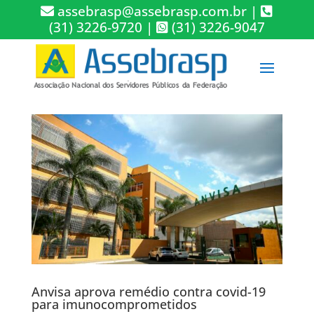
assebrasp@assebrasp.com.br
|
(31) 3226-9720
|
(31) 3226-9047
Anvisa aprova remédio contra covid-19
para imunocomprometidos