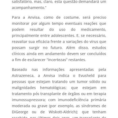
satisfatório, mas, claro, esta questão demandará um
acompanhamento.”
Para a Anvisa, como de costume, será preciso
monitorar por algum tempo eventuais reações que
podem resultar do uso do medicamento,
principalmente entre adolescentes. E, se necessário,
reavaliar sua eficácia frente a variações do vírus que
possam surgir no futuro. Além disso, estudos
clínicos ainda em andamento devem ser concluídos
a fim de esclarecer “incertezas” restantes.
Baseado nas informações apresentadas pela
Astrazeneca, a Anvisa indica o Evusheld para
pessoas que estejam tratando um tumor sólido ou
malignidades hematológicas; que estejam em
tratamento pós transplante de órgãos ou em terapia
imunossupressora; com imunodeficiência primária
moderada ou grave (por exemplo, as síndromes de
DiGeorge ou de Wiskott-Aldrich); que tenham
recebido, nos últimos dois anos, um transplante de