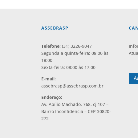
ASSEBRASP
CAN
Telefone:
(31) 3226-9047
Info
Segunda a quinta-feira: 08:00 às
Atua
18:00
⠀
Sexta-feira: 08:00 às 17:00
A
E-mail:
assebrasp@assebrasp.com.br
Endereço:
Av. Abílio Machado, 768, cj 107 –
Bairro Inconfidência – CEP 30820-
272