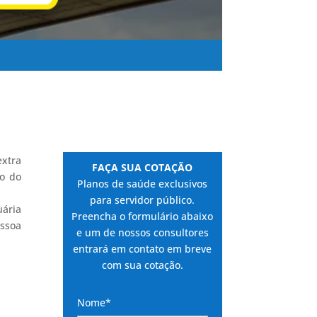
extra
FAÇA SUA COTAÇÃO
mo do
Planos de saúde exclusivos
para servidor público.
uária
Preencha o formulário abaixo
essoa
e um de nossos consultores
entrará em contato em breve
com sua cotação.
Nome*