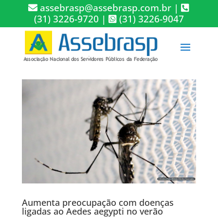
assebrasp@assebrasp.com.br
|
(31) 3226-9720
|
(31) 3226-9047
Aumenta preocupação com doenças
ligadas ao Aedes aegypti no verão