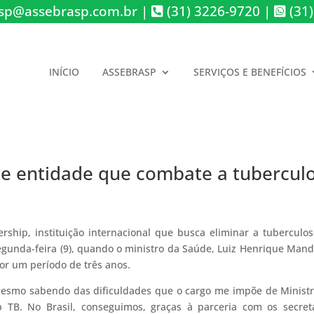
sp@assebrasp.com.br
|
(31) 3226-9720
|
(31)
INÍCIO
ASSEBRASP
SERVIÇOS E BENEFÍCIOS
de entidade que combate a tubercu
rship, instituição internacional que busca eliminar a tuberculo
segunda-feira (9), quando o ministro da Saúde, Luiz Henrique Mand
r um período de três anos.
 mesmo sabendo das dificuldades que o cargo me impõe de Minist
TB. No Brasil, conseguimos, graças à parceria com os secretá