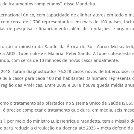
% de tratamentos completados”, disse Mandetta.
nternacional único, com capacidade de alinhar atores em todo o 
a com cerca de 1.700 representantes em mais de 100 países, incl
cias de pesquisa e financiamento, além de fundações e organiz
ituição o ministro da Saúde da África do Sul, Aaron Motsoaledi
 à AIDS, Tuberculose e Malária, Peter Sands. A tuberculose está 
undo, com cerca de 10 milhões de novos casos anualmente.
 2018, foram diagnosticados 76.228 casos novos de tuberculose, 
e 36,6 casos para cada 100 mil habitantes. O número representa 
a região das Américas. Entre 2009 e 2018 houve queda média anu
 como o tratamento são ofertados no Sistema Único de Saúde (SUS)
a, é preciso completar o tratamento que dura, em média, seis mese
sil, por meio do ministro Luiz Henrique Mandetta, tem a missão d
se para reduzir a circulação da doença até 2035 – meta defendida