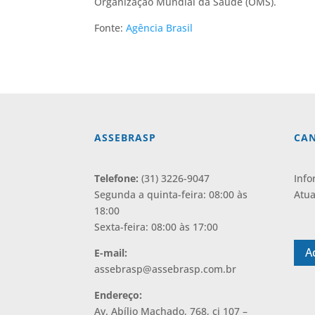
Organização Mundial da Saúde (OMS).
Fonte:
Agência Brasil
ASSEBRASP
CAN
Telefone:
(31) 3226-9047
Info
Segunda a quinta-feira: 08:00 às
Atua
18:00
⠀
Sexta-feira: 08:00 às 17:00
A
E-mail:
assebrasp@assebrasp.com.br
Endereço:
Av. Abílio Machado, 768, cj 107 –