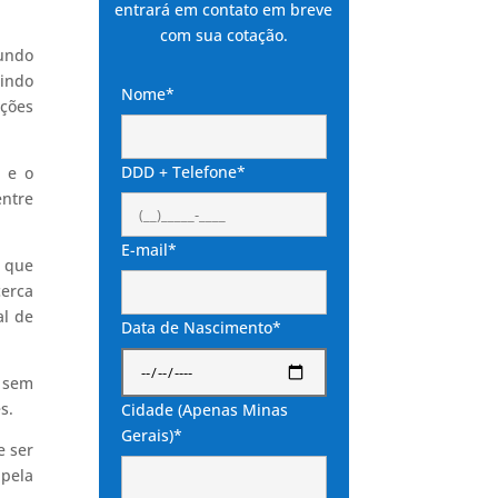
entrará em contato em breve
com sua cotação.
mundo
uindo
Nome*
ações
DDD + Telefone*
, e o
entre
E-mail*
o que
cerca
al de
Data de Nascimento*
, sem
s.
Cidade (Apenas Minas
Gerais)*
e ser
 pela