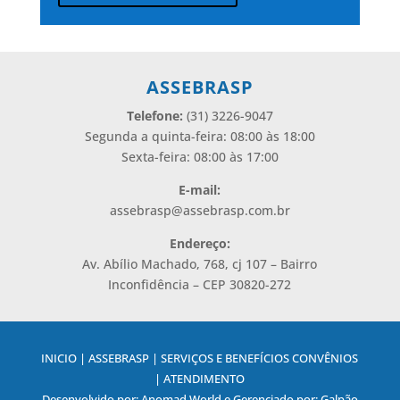
Alternative:
ASSEBRASP
Telefone:
(31) 3226-9047
Segunda a quinta-feira: 08:00 às 18:00
Sexta-feira: 08:00 às 17:00
E-mail:
assebrasp@assebrasp.com.br
Endereço:
Av. Abílio Machado, 768, cj 107 – Bairro
Inconfidência – CEP 30820-272
INICIO | ASSEBRASP | SERVIÇOS E BENEFÍCIOS CONVÊNIOS
| ATENDIMENTO
Desenvolvido por: Anomad World e Gerenciado por: Galpão