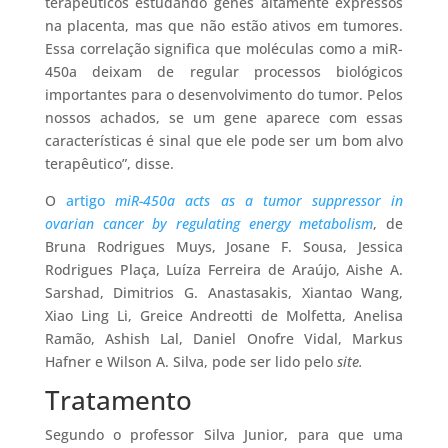
terapêuticos estudando genes altamente expressos
na placenta, mas que não estão ativos em tumores.
Essa correlação significa que moléculas como a miR-
450a deixam de regular processos biológicos
importantes para o desenvolvimento do tumor. Pelos
nossos achados, se um gene aparece com essas
características é sinal que ele pode ser um bom alvo
terapêutico”, disse.
O
artigo
miR-450a
acts as a tumor suppressor in
ovarian cancer by regulating energy metabolism
, de
Bruna Rodrigues Muys, Josane F. Sousa, Jessica
Rodrigues Plaça, Luíza Ferreira de Araújo, Aishe A.
Sarshad, Dimitrios G. Anastasakis, Xiantao Wang,
Xiao Ling Li, Greice Andreotti de Molfetta, Anelisa
Ramão, Ashish Lal, Daniel Onofre Vidal, Markus
Hafner e Wilson A. Silva, pode ser lido pelo
site.
Tratamento
Segundo o professor Silva Junior, para que uma