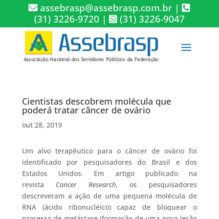
assebrasp@assebrasp.com.br
|
(31) 3226-9720
|
(31) 3226-9047
Cientistas descobrem molécula que
poderá tratar câncer de ovário
out 28, 2019
Um alvo terapêutico para o câncer de ovário foi
identificado por pesquisadores do Brasil e dos
Estados Unidos. Em artigo publicado na
revista
Cancer Research
, os pesquisadores
descreveram a ação de uma pequena molécula de
RNA (ácido ribonucléico) capaz de bloquear o
processo de metástase (formação de uma nova lesão