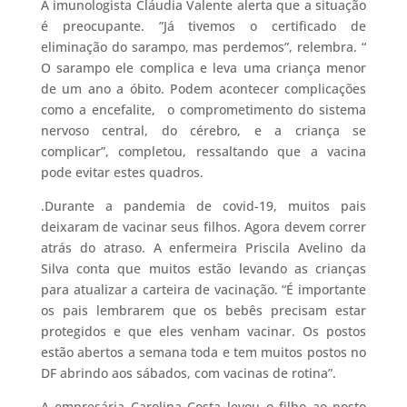
A imunologista Cláudia Valente alerta que a situação
é preocupante. ”Já tivemos o certificado de
eliminação do sarampo, mas perdemos”, relembra. “
O sarampo ele complica e leva uma criança menor
de um ano a óbito. Podem acontecer complicações
como a encefalite, o comprometimento do sistema
nervoso central, do cérebro, e a criança se
complicar”, completou, ressaltando que a vacina
pode evitar estes quadros.
.Durante a pandemia de covid-19, muitos pais
deixaram de vacinar seus filhos. Agora devem correr
atrás do atraso. A enfermeira Priscila Avelino da
Silva conta que muitos estão levando as crianças
para atualizar a carteira de vacinação. “É importante
os pais lembrarem que os bebês precisam estar
protegidos e que eles venham vacinar. Os postos
estão abertos a semana toda e tem muitos postos no
DF abrindo aos sábados, com vacinas de rotina”.
A empresária Carolina Costa levou o filho ao posto