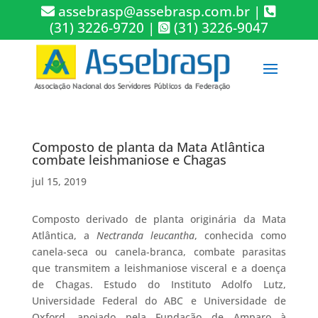
assebrasp@assebrasp.com.br
|
(31) 3226-9720
|
(31) 3226-9047
Composto de planta da Mata Atlântica
combate leishmaniose e Chagas
jul 15, 2019
Composto derivado de planta originária da Mata
Atlântica, a
Nectranda leucantha
, conhecida como
canela-seca ou canela-branca, combate parasitas
que transmitem a leishmaniose visceral e a doença
de Chagas. Estudo do Instituto Adolfo Lutz,
Universidade Federal do ABC e Universidade de
Oxford, apoiado pela Fundação de Amparo à