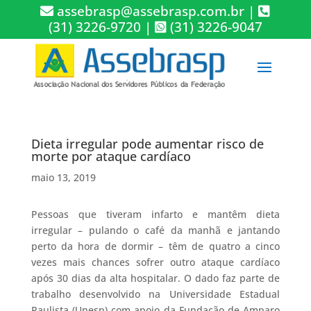
assebrasp@assebrasp.com.br
|
(31) 3226-9720
|
(31) 3226-9047
Dieta irregular pode aumentar risco de
morte por ataque cardíaco
maio 13, 2019
Pessoas que tiveram infarto e mantêm dieta
irregular – pulando o café da manhã e jantando
perto da hora de dormir – têm de quatro a cinco
vezes mais chances sofrer outro ataque cardíaco
após 30 dias da alta hospitalar. O dado faz parte de
trabalho desenvolvido na Universidade Estadual
Paulista (Unesp) com apoio da Fundação de Amparo