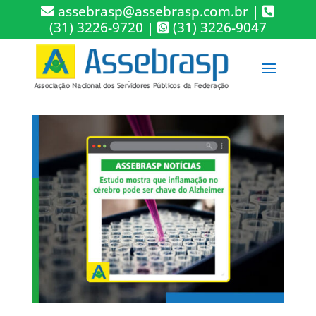
assebrasp@assebrasp.com.br
|
(31) 3226-9720
|
(31) 3226-9047