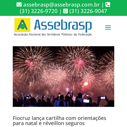
assebrasp@assebrasp.com.br
|
(31) 3226-9720
|
(31) 3226-9047
Fiocruz lança cartilha com orientações
para natal e réveillon seguros