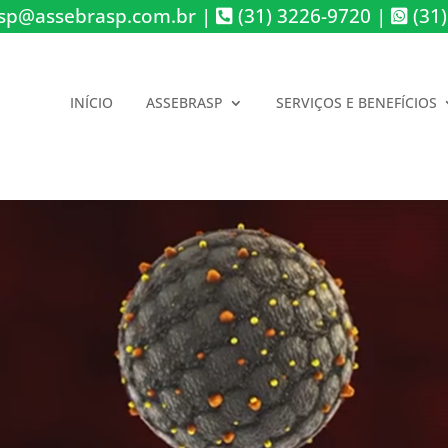
sp@assebrasp.com.br
|
(31) 3226-9720
|
(31)
INÍCIO
ASSEBRASP
SERVIÇOS E BENEFÍCIOS