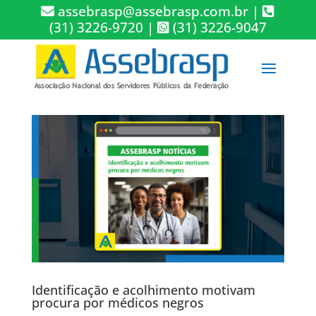
assebrasp@assebrasp.com.br
|
(31) 3226-9720
|
(31) 3226-9047
Identificação e acolhimento motivam
procura por médicos negros