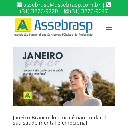
assebrasp@assebrasp.com.br
|
(31) 3226-9720
|
(31) 3226-9047
Janeiro Branco: loucura é não cuidar da
sua saúde mental e emocional