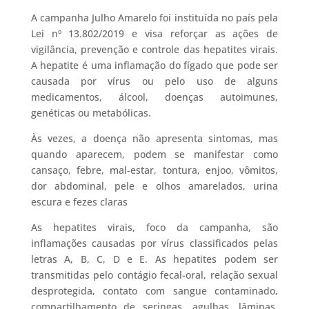
A campanha Julho Amarelo foi instituída no país pela
Lei nº 13.802/2019 e visa reforçar as ações de
vigilância, prevenção e controle das hepatites virais.
A hepatite é uma inflamação do fígado que pode ser
causada por vírus ou pelo uso de alguns
medicamentos, álcool, doenças autoimunes,
genéticas ou metabólicas.
Às vezes, a doença não apresenta sintomas, mas
quando aparecem, podem se manifestar como
cansaço, febre, mal-estar, tontura, enjoo, vômitos,
dor abdominal, pele e olhos amarelados, urina
escura e fezes claras
As hepatites virais, foco da campanha, são
inflamações causadas por vírus classificados pelas
letras A, B, C, D e E. As hepatites podem ser
transmitidas pelo contágio fecal-oral, relação sexual
desprotegida, contato com sangue contaminado,
compartilhamento de seringas, agulhas, lâminas,