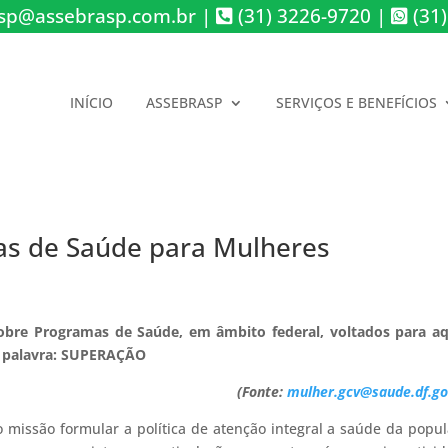
sp@assebrasp.com.br
|
(31) 3226-9720
|
(31)
INÍCIO
ASSEBRASP
SERVIÇOS E BENEFÍCIOS
as de Saúde para Mulheres
bre Programas de Saúde, em âmbito federal, voltados para aq
ma palavra: SUPERAÇÃO
(Fonte:
mulher.gcv@saude.df.go
missão formular a política de atenção integral a saúde da popu