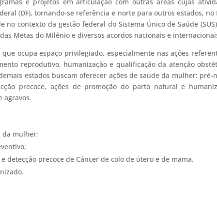
ogramas e projetos em articulação com outras áreas cujas ativi
eral (DF), tornando-se referência e norte para outros estados, no 
de no contexto da gestão federal do Sistema Único de Saúde (SUS
 das Metas do Milênio e diversos acordos nacionais e internacionai
a que ocupa espaço privilegiado, especialmente nas ações referen
ento reprodutivo, humanização e qualificação da atenção obstét
demais estados buscam oferecer ações de saúde da mulher: pré-n
ecção precoce, ações de promoção do parto natural e humaniz
 agravos.
 da mulher;
ventivo;
o e detecção precoce de Câncer de colo de útero e de mama.
nizado.