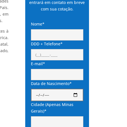
dades
entrará em contato em breve
País.
com sua cotação.
), em
s.
Nome*
tes à
rica.
DDD + Telefone*
atal,
ado,
E-mail*
Data de Nascimento*
Cidade (Apenas Minas
Gerais)*