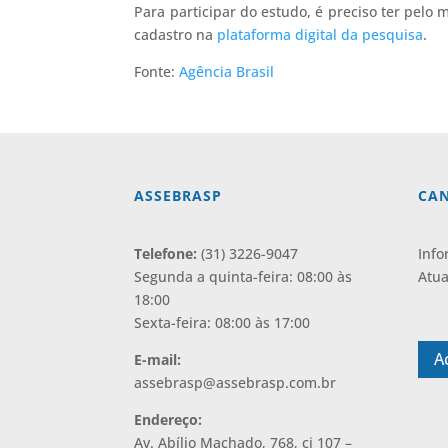
Para participar do estudo, é preciso ter pelo m
cadastro na
plataforma digital da pesquisa
.
Fonte:
Agência Brasil
ASSEBRASP
CAN
Telefone:
(31) 3226-9047
Info
Segunda a quinta-feira: 08:00 às
Atua
18:00
⠀
Sexta-feira: 08:00 às 17:00
A
E-mail:
assebrasp@assebrasp.com.br
Endereço:
Av. Abílio Machado, 768, cj 107 –