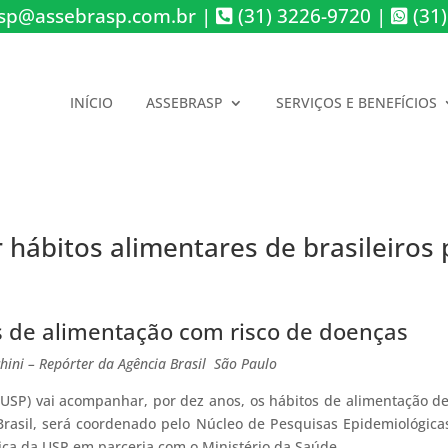
sp@assebrasp.com.br
|
(31) 3226-9720
|
(31)
INÍCIO
ASSEBRASP
SERVIÇOS E BENEFÍCIOS
hábitos alimentares de brasileiros 
s de alimentação com risco de doenças
hini – Repórter da Agência Brasil
São Paulo
USP) vai acompanhar, por dez anos, os hábitos de alimentação d
 Brasil, será coordenado pelo Núcleo de Pesquisas Epidemiológic
ca da USP em parceria com o Ministério da Saúde.