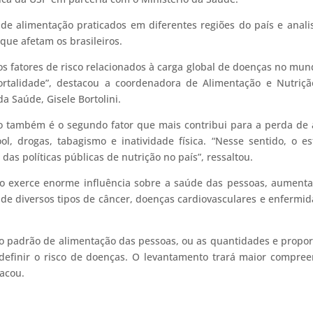
 de alimentação praticados em diferentes regiões do país e anali
que afetam os brasileiros.
s fatores de risco relacionados à carga global de doenças no mun
ortalidade”, destacou a coordenadora de Alimentação e Nutriç
a Saúde, Gisele Bortolini.
o também é o segundo fator que mais contribui para a perda de
ol, drogas, tabagismo e inatividade física. “Nesse sentido, o e
as políticas públicas de nutrição no país”, ressaltou.
ão exerce enorme influência sobre a saúde das pessoas, aument
 de diversos tipos de câncer, doenças cardiovasculares e enfermi
 o padrão de alimentação das pessoas, ou as quantidades e propo
 definir o risco de doenças. O levantamento trará maior compre
tacou.