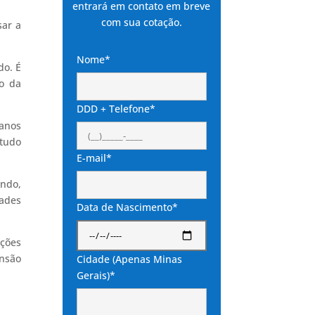
entrará em contato em breve
com sua cotação.
sar a
Nome*
do. É
ão da
DDD + Telefone*
 anos
studo
E-mail*
ando,
dades
Data de Nascimento*
rções
ensão
Cidade (Apenas Minas
Gerais)*