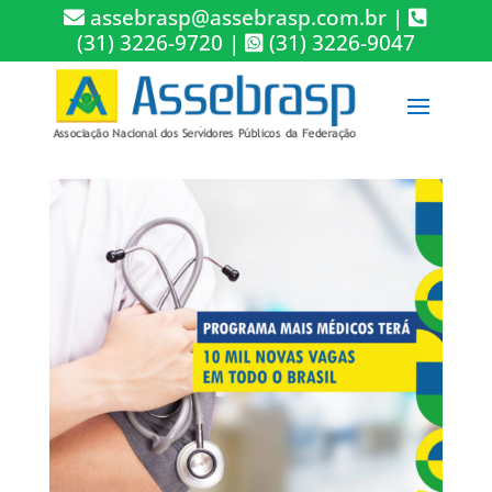
assebrasp@assebrasp.com.br
|
(31) 3226-9720
|
(31) 3226-9047