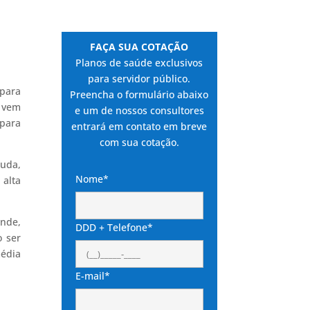
FAÇA SUA COTAÇÃO
Planos de saúde exclusivos
para servidor público.
 para
Preencha o formulário abaixo
e vem
e um de nossos consultores
 para
entrará em contato em breve
com sua cotação.
suda,
Nome*
 alta
ande,
DDD + Telefone*
o ser
édia
E-mail*