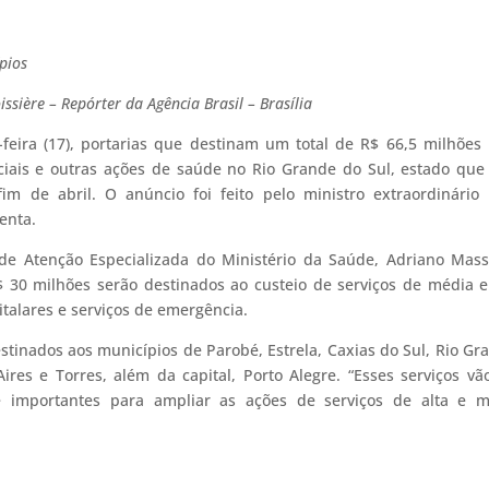
pios
sière – Repórter da Agência Brasil – Brasília
-feira (17), portarias que destinam um total de R$ 66,5 milhões
genciais e outras ações de saúde no Rio Grande do Sul, estado qu
im de abril. O anúncio foi feito pelo ministro extraordinário
enta.
 de Atenção Especializada do Ministério da Saúde, Adriano Mas
$ 30 milhões serão destinados ao custeio de serviços de média e
italares e serviços de emergência.
tinados aos municípios de Parobé, Estrela, Caxias do Sul, Rio Gr
ires e Torres, além da capital, Porto Alegre. “Esses serviços vã
te importantes para ampliar as ações de serviços de alta e m