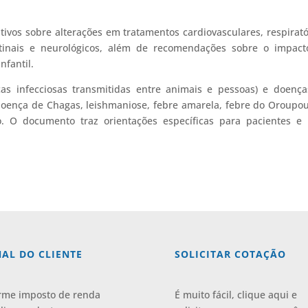
ivos sobre alterações em tratamentos cardiovasculares, respirató
testinais e neurológicos, além de recomendações sobre o impac
nfantil.
s infecciosas transmitidas entre animais e pessoas) e doença
 doença de Chagas, leishmaniose, febre amarela, febre do Oroupo
o. O documento traz orientações específicas para pacientes e
AL DO CLIENTE
SOLICITAR COTAÇÃO
rme imposto de renda
É muito fácil, clique aqui e