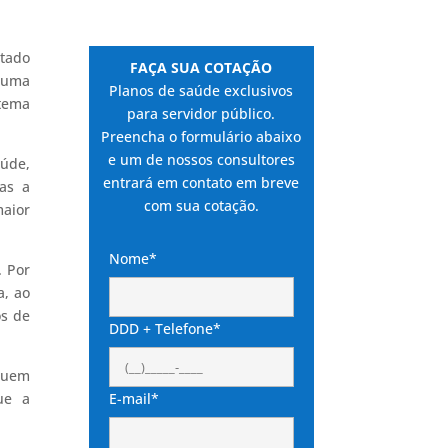
ltado
FAÇA SUA COTAÇÃO
 uma
Planos de saúde exclusivos
stema
para servidor público.
Preencha o formulário abaixo
e um de nossos consultores
aúde,
entrará em contato em breve
as a
com sua cotação.
aior
Nome*
. Por
a, ao
os de
DDD + Telefone*
 quem
ue a
E-mail*