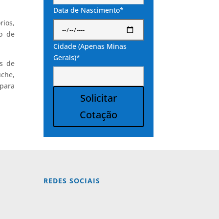
Data de Nascimento*
rios,
to de
Cidade (Apenas Minas
Gerais)*
s de
uche,
 para
Solicitar
Cotação
Alternative:
REDES SOCIAIS