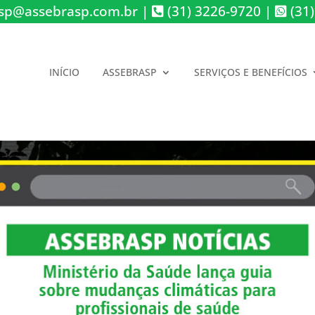
sp@assebrasp.com.br
|
(31) 3226-9720
|
(31)
INÍCIO
ASSEBRASP
SERVIÇOS E BENEFÍCIOS