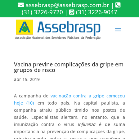
assebrasp@assebrasp.com.br
|
(31) 3226-9720
|
(31) 3226-9047
Vacina previne complicações da gripe em
grupos de risco
abr 15, 2019
A campanha de
vacinação contra a gripe começou
hoje (10)
em todo país. Na capital paulista, a
campanha atraiu público tímido nos postos de
saúde. Especialistas alertam, no entanto, que a
imunização contra o vírus
Influenza
é de suma
importância na prevenção de complicações da gripe,
principalmente, entre as pessoas que compõem o