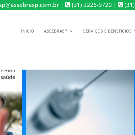
sp@assebrasp.com.br
|
(31) 3226-9720
|
(31)
INÍCIO
ASSEBRASP
SERVIÇOS E BENEFÍCIOS