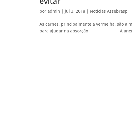
evitar
por
admin
|
jul 3, 2018
|
Notícias Assebrasp
As carnes, principalmente a vermelha, são a 
para ajudar na absorção A anemia é c