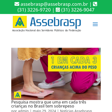
assebrasp@assebrasp.com.br
|
(31) 3226-9720
|
(31) 3226-9047
Pesquisa mostra que uma em cada três
crianças no Brasil tem sobrepeso
por
admin
|
maio 29, 2024
|
Notícias Assebrasp