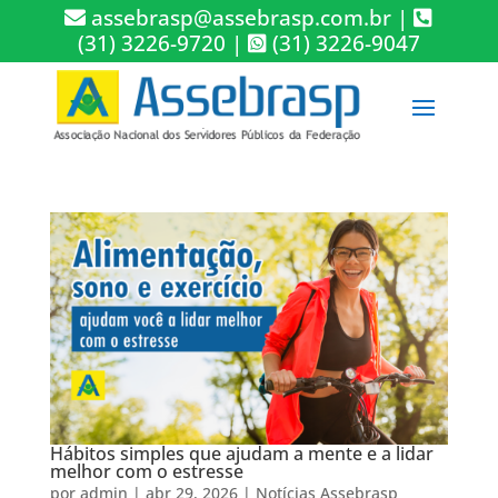
assebrasp@assebrasp.com.br
|
(31) 3226-9720
|
(31) 3226-9047
Hábitos simples que ajudam a mente e a lidar
melhor com o estresse
por
admin
|
abr 29, 2026
|
Notícias Assebrasp