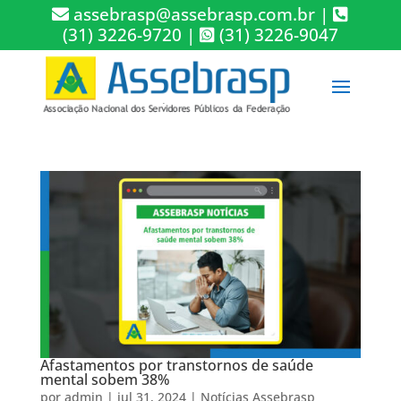
assebrasp@assebrasp.com.br
|
(31) 3226-9720
|
(31) 3226-9047
Afastamentos por transtornos de saúde
mental sobem 38%
por
admin
|
jul 31, 2024
|
Notícias Assebrasp