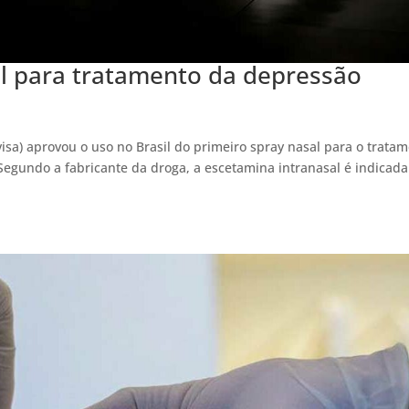
al para tratamento da depressão
p
visa) aprovou o uso no Brasil do primeiro spray nasal para o trata
Segundo a fabricante da droga, a escetamina intranasal é indicada