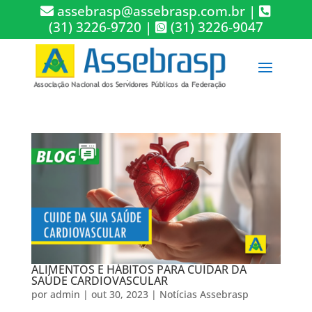
assebrasp@assebrasp.com.br
|
(31) 3226-9720
|
(31) 3226-9047
ALIMENTOS E HÁBITOS PARA CUIDAR DA
SAÚDE CARDIOVASCULAR
por
admin
|
out 30, 2023
|
Notícias Assebrasp