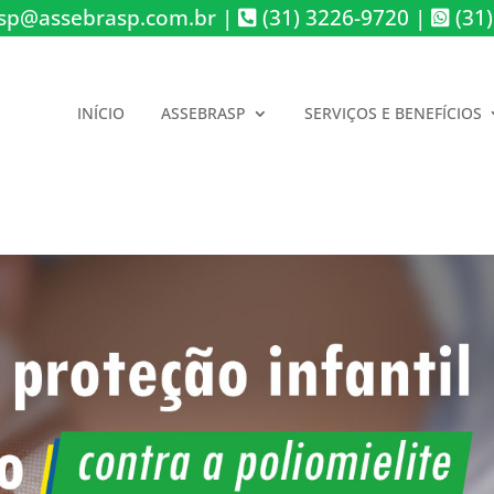
sp@assebrasp.com.br
|
(31) 3226-9720
|
(31)
INÍCIO
ASSEBRASP
SERVIÇOS E BENEFÍCIOS