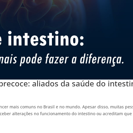
precoce: aliados da saúde do intest
câncer mais comuns no Brasil e no mundo. Apesar disso, muitas pes
ceber alterações no funcionamento do intestino ou acreditam que