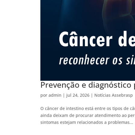
Prevenção e diagnóstico 
por
admin
|
jul 24, 2026
|
Notícias Assebrasp
O câncer de intestino está entre os tipos de 
ainda deixam de procurar atendimento ao per
sintomas estejam relacionados a problemas...