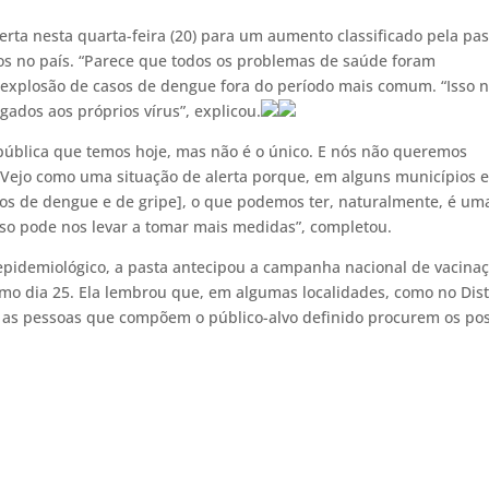
erta nesta quarta-feira (20) para um aumento classificado pela pas
ios no país. “Parece que todos os problemas de saúde foram
 à explosão de casos de dengue fora do período mais comum. “Isso 
igados aos próprios vírus”, explicou.
pública que temos hoje, mas não é o único. E nós não queremos
 “Vejo como uma situação de alerta porque, em alguns municípios 
sos de dengue e de gripe], o que podemos ter, naturalmente, é um
sso pode nos levar a tomar mais medidas”, completou.
epidemiológico, a pasta antecipou a campanha nacional de vacina
imo dia 25. Ela lembrou que, em algumas localidades, como no Dist
e as pessoas que compõem o público-alvo definido procurem os po