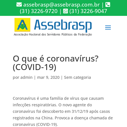
assebrasp@assebrasp.com.br
|
(31) 3226-9720
|
(31) 3226-9047
O que é coronavírus?
(COVID-19)
por
admin
|
mar 9, 2020
|
Sem categoria
Coronavírus é uma família de vírus que causam
infecções respiratórias. O novo agente do
coronavírus foi descoberto em 31/12/19 após casos
registrados na China. Provoca a doença chamada de
coronavírus (COVID-19).