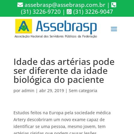
assebrasp@assebrasp.com.br
|
(31) 3226-9720
|
(31) 3226-9047
Idade das artérias pode
ser diferente da idade
biológica do paciente
por
admin
|
abr 29, 2019
|
Sem categoria
Estudos feitos na Europa pela sociedade médica
Artery descobriram um novo exame capaz de
identificar se uma pessoa, mesmo jovem, tem
artérias rígidas que podem causar lesões